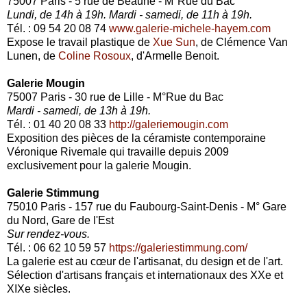
75007 Paris - 5 rue de Beaune - M°Rue du Bac
Lundi, de 14h à 19h. Mardi - samedi, de 11h à 19h.
Tél. : 09 54 20 08 74
www.galerie-michele-hayem.com
Expose le travail plastique de
Xue Sun
, de Clémence Van
Lunen, de
Coline Rosoux
, d'Armelle Benoit.
Galerie Mougin
75007 Paris - 30 rue de Lille - M°Rue du Bac
Mardi - samedi, de 13h à 19h.
Tél. : 01 40 20 08 33
http://galeriemougin.com
Exposition des pièces de la céramiste contemporaine
Véronique Rivemale qui travaille depuis 2009
exclusivement pour la galerie Mougin.
Galerie Stimmung
75010 Paris - 157 rue du Faubourg-Saint-Denis - M° Gare
du Nord, Gare de l'Est
Sur rendez-vous.
Tél. : 06 62 10 59 57
https://galeriestimmung.com/
La galerie est au cœur de l'artisanat, du design et de l'art.
Sélection d'artisans français et internationaux des XXe et
XIXe siècles.