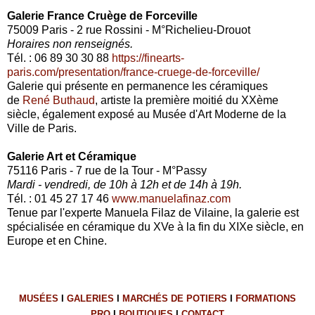
Galerie France Cruège de Forceville
75009 Paris - 2 rue Rossini - M°Richelieu-Drouot
Horaires non renseignés.
Tél. : 06 89 30 30 88
https://finearts-
paris.com/presentation/france-cruege-de-forceville/
Galerie qui présente en permanence les céramiques
de
René Buthaud
, artiste la première moitié du XXème
siècle, également exposé au Musée d'Art Moderne de la
Ville de Paris.
Galerie Art et Céramique
75116 Paris - 7 rue de la Tour - M°Passy
Mardi - vendredi, de 10h à 12h et de 14h à 19h.
Tél. : 01 45 27 17 46
www.manuelafinaz.com
Tenue par l'experte Manuela Filaz de Vilaine, la galerie est
spécialisée en céramique du XVe à la fin du XIXe siècle, en
Europe et en Chine.
MUSÉES
I
GALERIES
I
MARCHÉS DE POTIERS
I
FORMATIONS
PRO
I
BOUTIQUES
I
CONTACT