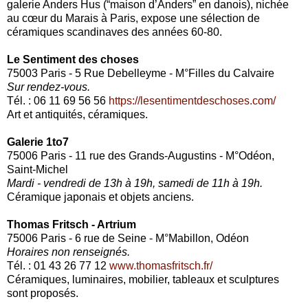
galerie Anders Hus (“maison d’Anders” en danois), nichée
au cœur du Marais à Paris, expose une sélection de
céramiques scandinaves des années 60-80.
Le Sentiment des choses
75003 Paris -
5 Rue Debelleyme
- M°Filles du Calvaire
Sur rendez-vous.
Tél. : 0
6 11 69 56 56
https://lesentimentdeschoses.com/
Art et antiquités, céramiques.
Galerie 1to7
75006 Paris - 11 rue des Grands-Augustins
- M°Odéon,
Saint-Michel
Mardi - vendredi de 13h à 19h, samedi de 11h à 19h.
Céramique japonais et objets anciens.
Thomas Fritsch - Artrium
75006 Paris - 6 rue de Seine - M°Mabillon, Odéon
Horaires non renseignés.
Tél. : 01 43 26 77 12
www.thomasfritsch.fr/
Céramiques, luminaires, mobilier, tableaux et sculptures
sont proposés.