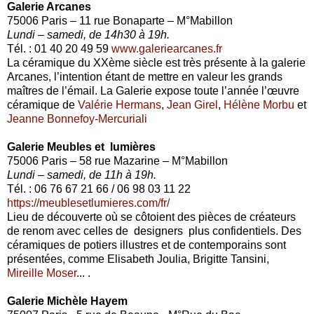
Galerie Arcanes
75006 Paris – 11 rue Bonaparte – M°Mabillon
Lundi – samedi, de 14h30 à 19h.
Tél. : 01 40 20 49 59
www.galeriearcanes.fr
La céramique du XXème siècle est très présente à la galerie
Arcanes, l’intention étant de mettre en valeur les grands
maîtres de l’émail. La Galerie expose toute l’année l’œuvre
céramique de
Valérie Hermans
,
Jean Girel
,
Hélène Morbu
et
Jeanne Bonnefoy-Mercuriali
Galerie Meubles et lumières
75006 Paris – 58 rue Mazarine – M°Mabillon
Lundi – samedi, de 11h à 19h.
Tél. : 06 76 67 21 66 / 06 98 03 11 22
https://meublesetlumieres.com/fr/
Lieu de découverte où se côtoient des pièces de créateurs
de renom avec celles de designers plus confidentiels. Des
céramiques de potiers illustres et de contemporains sont
présentées, comme Elisabeth Joulia, Brigitte Tansini,
Mireille Moser
...
.
Galerie Michèle Hayem