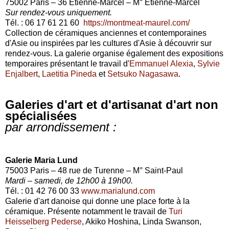
75002 Paris – 36 Etienne-Marcel – M° Etienne-Marcel
Sur rendez-vous uniquement.
Tél. : 06 17 61 21 60
https://montmeat-maurel.com/
Collection de céramiques anciennes et contemporaines
d'Asie ou inspirées par les cultures d'Asie à découvrir sur
rendez-vous. La galerie organise également des expositions
temporaires présentant le travail d'
Emmanuel Alexia
,
Sylvie
Enjalbert
,
Laetitia Pineda
et
Setsuko Nagasawa
.
Galeries d'art et d'artisanat d'art non
spécialisées
par arrondissement :
Galerie Maria Lund
75003 Paris – 48 rue de Turenne – M° Saint-Paul
Mardi – samedi, de 12h00 à 19h00.
Tél. : 01 42 76 00 33
www.marialund.com
Galerie d'art danoise qui donne une place forte à la
céramique. Présente notamment le travail de
Turi
Heisselberg Pederse
, Akiko Hoshina, Linda Swanson,