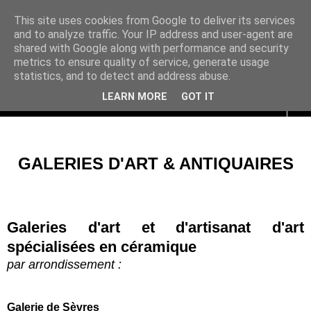
This site uses cookies from Google to deliver its services
and to analyze traffic. Your IP address and user-agent are
shared with Google along with performance and security
metrics to ensure quality of service, generate usage
statistics, and to detect and address abuse.
LEARN MORE
GOT IT
▼
GALERIES D'ART & ANTIQUAIRES
Galeries d'art et d'artisanat d'art
spécialisées en céramique
par arrondissement :
Galerie de Sèvres