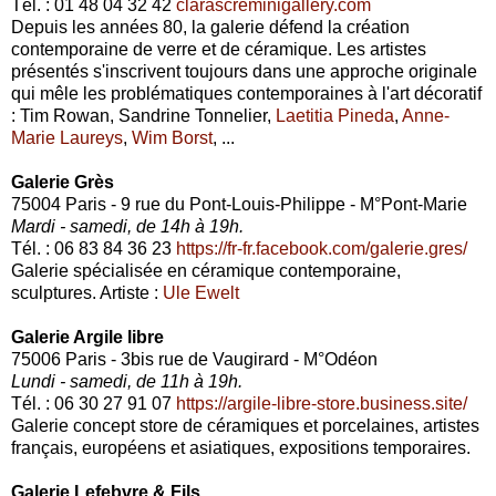
Tél. : 01 48 04 32 42
clarascreminigallery.com
Depuis les années 80, la galerie défend la création
contemporaine de verre et de céramique. Les artistes
présentés s'inscrivent toujours dans une approche originale
qui mêle les problématiques contemporaines à l'art décoratif
: Tim Rowan, Sandrine Tonnelier,
Laetitia Pineda
,
Anne-
Marie Laureys
,
Wim Borst
, ...
Galerie Grès
75004 Paris - 9 rue du Pont-Louis-Philippe - M°Pont-Marie
Mardi - samedi, de 14h à 19h.
Tél. : 06 83 84 36 23
https://fr-fr.facebook.com/galerie.gres/
Galerie spécialisée en céramique contemporaine,
sculptures. Artiste :
Ule Ewelt
Galerie Argile libre
75006 Paris - 3bis rue de Vaugirard - M°Odéon
Lundi - samedi, de 11h à 19h.
Tél. : 06 30 27 91 07
https://argile-libre-store.business.site/
Galerie concept store de céramiques et porcelaines, artistes
français, européens et asiatiques, expositions temporaires.
Galerie Lefebvre & Fils