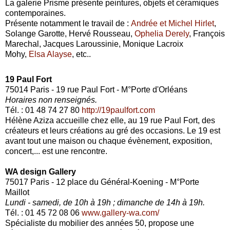
La galerie Prisme présente peintures, objets et céramiques
contemporaines.
Présente notamment le travail de :
Andrée et Michel Hirlet
,
Solange Garotte, Hervé Rousseau,
Ophelia Derely
, François
Marechal, Jacques Laroussinie, Monique Lacroix
Mohy,
Elsa Alayse
, etc..
19 Paul Fort
75014 Paris - 19 rue Paul Fort - M°Porte d'Orléans
Horaires non renseignés.
Tél. : 01 48 74 27 80
http://19paulfort.com
Hélène Aziza accueille chez elle, au 19 rue Paul Fort, des
créateurs et leurs créations au gré des occasions. Le 19 est
avant tout une maison ou chaque évènement, exposition,
concert,... est une rencontre.
WA design Gallery
75017 Paris - 12 place du Général-Koening - M°Porte
Maillot
Lundi - samedi, de 10h à 19h ; dimanche de 14h à 19h.
Tél. : 01 45 72 08 06
www.gallery-wa.com/
Spécialiste du mobilier des années 50, propose une