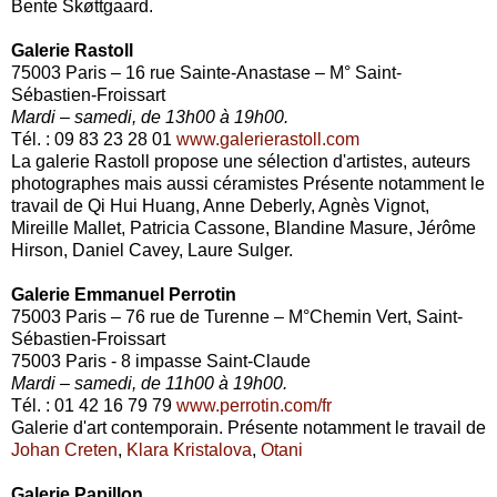
Bente Skøttgaard.
Galerie Rastoll
75003 Paris – 16 rue Sainte-Anastase – M° Saint-
Sébastien-Froissart
Mardi – samedi, de 13h00 à 19h00.
Tél. : 09 83 23 28 01
www.galerierastoll.com
La galerie Rastoll propose une sélection d'artistes, auteurs
photographes mais aussi céramistes Présente
notamment le
travail de Qi Hui Huang, Anne Deberly, Agnès Vignot,
Mireille Mallet, Patricia Cassone, Blandine Masure, Jérôme
Hirson, Daniel Cavey, Laure Sulger.
Galerie Emmanuel Perrotin
75003 Paris – 76 rue de Turenne – M°Chemin Vert, Saint-
Sébastien-Froissart
75003 Paris - 8 impasse Saint-Claude
Mardi – samedi, de 11h00 à 19h00.
Tél. : 01 42 16 79 79
www.perrotin.com/fr
Galerie d'art contemporain. Présente notamment le travail de
Johan Creten
,
Klara Kristalova
,
Otani
Galerie Pap
illon